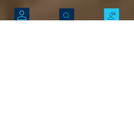
隧道施工
隧道施工中的机器通常需要面临极为严峻的地质
条件。因此，您更需要依赖可靠的高品质切削刀
具，凭借长的使用寿命和高掘进率保证最佳性
能。必特克(BETEK)也为隧道施工提供多样的创新
解决方案以及专用刀头和钻头——即使遇到不同
类型的石头，也能实现最佳使用。